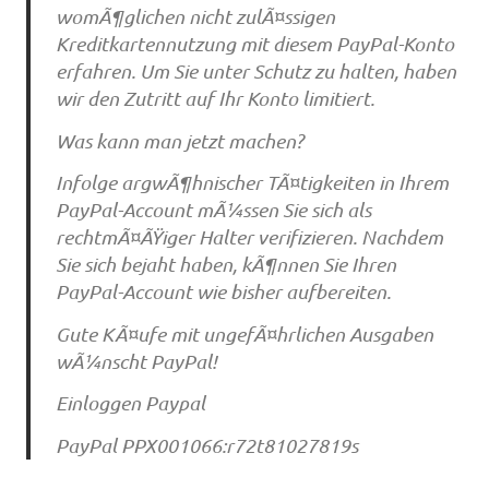
womÃ¶glichen nicht zulÃ¤ssigen
Kreditkartennutzung mit diesem PayPal-Konto
erfahren. Um Sie unter Schutz zu halten, haben
wir den Zutritt auf Ihr Konto limitiert.
Was kann man jetzt machen?
Infolge argwÃ¶hnischer TÃ¤tigkeiten in Ihrem
PayPal-Account mÃ¼ssen Sie sich als
rechtmÃ¤ÃŸiger Halter verifizieren. Nachdem
Sie sich bejaht haben, kÃ¶nnen Sie Ihren
PayPal-Account wie bisher aufbereiten.
Gute KÃ¤ufe mit ungefÃ¤hrlichen Ausgaben
wÃ¼nscht PayPal!
Einloggen Paypal
PayPal PPX001066:r72t81027819s