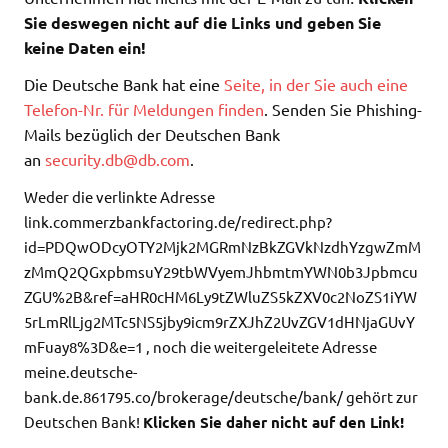
Sie deswegen nicht auf die Links und geben Sie
keine Daten ein!
Die Deutsche Bank hat eine
Seite, in der Sie auch eine
Telefon-Nr. für Meldungen finden
. Senden Sie Phishing-
Mails bezüglich der Deutschen Bank
an
security.db@db.com
.
Weder die verlinkte Adresse
link.commerzbankfactoring.de/redirect.php?
id=PDQwODcyOTY2Mjk2MGRmNzBkZGVkNzdhYzgwZmM
zMmQ2QGxpbmsuY29tbWVyemJhbmtmYWN0b3Jpbmcu
ZGU%2B&ref=aHR0cHM6Ly9tZWluZS5kZXV0c2NoZS1iYW
5rLmRlLjg2MTc5NS5jby9icm9rZXJhZ2UvZGV1dHNjaGUvY
mFuay8%3D&e=1 , noch die weitergeleitete Adresse
meine.deutsche-
bank.de.861795.co/brokerage/deutsche/bank/ gehört zur
Deutschen Bank!
Klicken Sie daher nicht auf den Link!