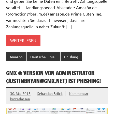
und geben Sie keine Daten ein! Betreff: Zahlungsquelle
veraltet – Handlungsbedarf Absender: Amazön.de
(
promotion@berlim.de
) amazon.de Prime Guten Tag,
wir möchten Sie darauf hinweisen, dass Ihre
Zahlungsquelle in naher Zukunft […]
WEITERLESEN
Amazon
Deutsche E-Mail
Phishing
GMX ® VERSION VON ADMINISTRATOR
(
JUSTINBRYAN@GMX.NET
) IST PHISHING!
30. Mai 2018
Sebastian Brück
Kommentar
hinterlassen