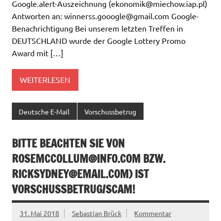
Google.alert-Auszeichnung (
ekonomik@miechow.iap.pl
)
Antworten an:
winnerss.gooogle@gmail.com
Google-
Benachrichtigung Bei unserem letzten Treffen in
DEUTSCHLAND wurde der Google Lottery Promo
Award mit […]
WEITERLESEN
Deutsche E-Mail
Vorschussbetrug
BITTE BEACHTEN SIE VON
ROSEMCCOLLUM@INFO.COM
BZW.
RICKSYDNEY@EMAIL.COM
) IST
VORSCHUSSBETRUG/SCAM!
31. Mai 2018
Sebastian Brück
Kommentar