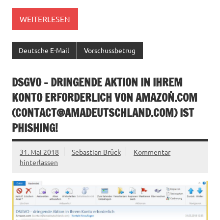
WEITERLESEN
Deutsche E-Mail
Vorschussbetrug
DSGVO – DRINGENDE AKTION IN IHREM
KONTO ERFORDERLICH VON AMAZOṆ.COM
(
CONTACT@AMADEUTSCHLAND.COM
) IST
PHISHING!
31. Mai 2018
Sebastian Brück
Kommentar
hinterlassen