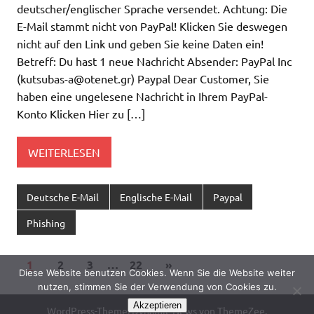
deutscher/englischer Sprache versendet. Achtung: Die
E-Mail stammt nicht von PayPal! Klicken Sie deswegen
nicht auf den Link und geben Sie keine Daten ein!
Betreff: Du hast 1 neue Nachricht Absender: PayPal Inc
(
kutsubas-a@otenet.gr
) Paypal Dear Customer, Sie
haben eine ungelesene Nachricht in Ihrem PayPal-
Konto Klicken Hier zu […]
WEITERLESEN
Deutsche E-Mail
Englische E-Mail
Paypal
Phishing
1
2
3
…
22
»
Diese Website benutzen Cookies. Wenn Sie die Website weiter
nutzen, stimmen Sie der Verwendung von Cookies zu.
Akzeptieren
WordPress-Theme: Dynamic News von ThemeZee.