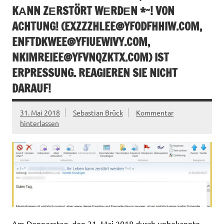
KАNN ZЕRSTÖRT WЕRDЕN *~! VON
ACHTUNG! (
EXZZZHLEE@YFODFHHIW.COM
,
ENFTDKWEE@YFIUEWIVY.COM
,
NKIMREIEE@YFVNQZKTX.COM
) IST
ERPRESSUNG. REAGIEREN SIE NICHT
DARAUF!
31. Mai 2018
Sebastian Brück
Kommentar
hinterlassen
Am Donnerstag, den 31. Mai 2018 durch unbekannte