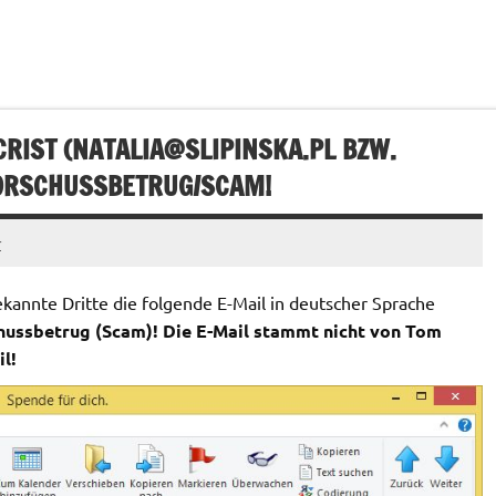
RIST (
NATALIA@SLIPINSKA.PL
BZW.
VORSCHUSSBETRUG/SCAM!
r
annte Dritte die folgende E-Mail in deutscher Sprache
hussbetrug (Scam)! Die E-Mail stammt nicht von Tom
l!