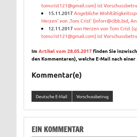
tomcrist121@gmail.com
) ist Vorschussbetr
15.11.2017
Angebliche Wohltätigkeitsspe
Herzen‘ von ‚Tom Crist‘ (
inforr@clbb.bid
, A
12.11.2017
von Herzen von Tom Crist (
s
tomcrist121@gmail.com
) ist Vorschussbetr
Im
Artikel vom 28.05.2017
finden Sie inzwisch
den Kommentaren), welche E-Mail nach eine
Kommentar(e)
Deutsche E-Mail
Vorschussbetrug
EIN KOMMENTAR