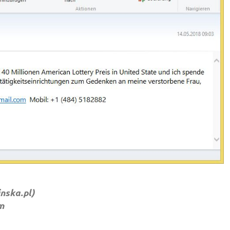
inska.pl
)
m