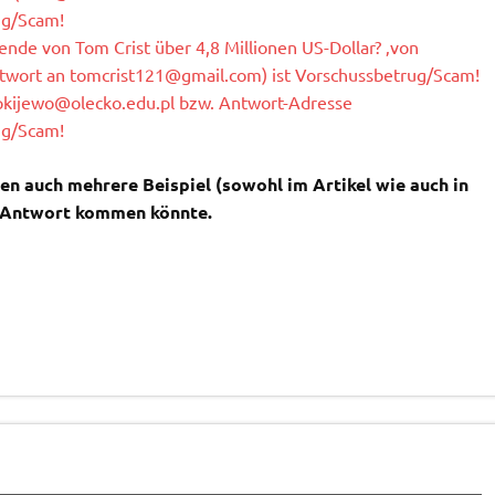
ug/Scam!
nde von Tom Crist über 4,8 Millionen US-Dollar? ‚von
ntwort an
tomcrist121@gmail.com
) ist Vorschussbetrug/Scam!
pkijewo@olecko.edu.pl
bzw. Antwort-Adresse
ug/Scam!
en auch mehrere Beispiel (sowohl im Artikel wie auch in
r Antwort kommen könnte.