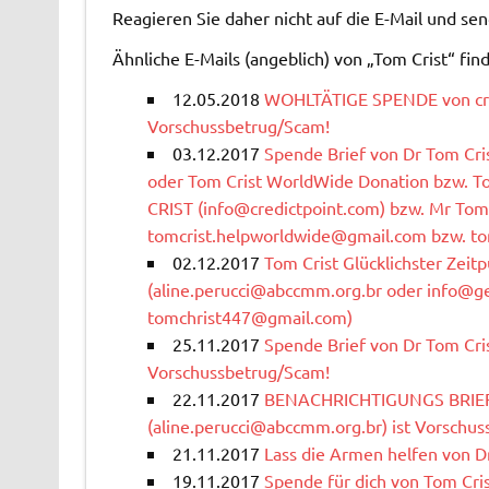
Reagieren Sie daher nicht auf die E-Mail und sen
Ähnliche E-Mails (angeblich) von „Tom Crist“ find
12.05.2018
WOHLTÄTIGE SPENDE von
c
Vorschussbetrug/Scam!
03.12.2017
Spende Brief von Dr Tom Cris
oder Tom Crist WorldWide Donation bzw. T
CRIST (
info@credictpoint.com
) bzw. Mr Tom 
tomcrist.helpworldwide@gmail.com
bzw.
to
02.12.2017
Tom Crist Glücklichster Zeit
(
aline.perucci@abccmm.org.br
oder
info@ge
tomchrist447@gmail.com
)
25.11.2017
Spende Brief von Dr Tom Cris
Vorschussbetrug/Scam!
22.11.2017
BENACHRICHTIGUNGS BRIEF 
(
aline.perucci@abccmm.org.br
) ist Vorschu
21.11.2017
Lass die Armen helfen von Dr
19.11.2017
Spende für dich von Tom Cris