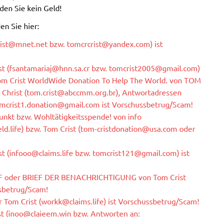
den Sie kein Geld!
en Sie hier:
rist@mnet.net
bzw.
tomcrcrist@yandex.com
) ist
t (
fsantamariaj@hnn.sa.cr
bzw.
tomcrist2005@gmail.com
)
om Crist WorldWide Donation To Help The World. von TOM
Christ (
tom.crist@abccmm.org.br
), Antwortadressen
mcrist1.donation@gmail.com
ist Vorschussbetrug/Scam!
punkt bzw. Wohltätigkeitsspende! von info
ld.life
) bzw. Tom Crist (
tom-cristdonation@usa.com
oder
t (
infooo@claims.life
bzw.
tomcrist121@gmail.com
) ist
oder BRIEF DER BENACHRICHTIGUNG von Tom Crist
ssbetrug/Scam!
 Tom Crist (
workk@claims.life
) ist Vorschussbetrug/Scam!
t (
inoo@claieem.win
bzw. Antworten an: