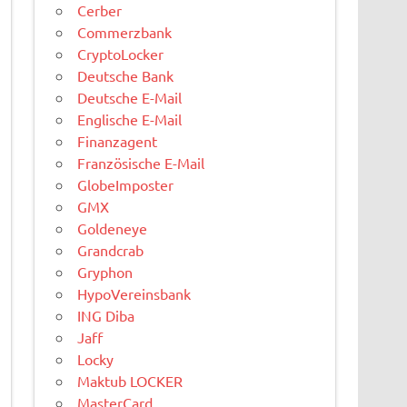
Cerber
Commerzbank
CryptoLocker
Deutsche Bank
Deutsche E-Mail
Englische E-Mail
Finanzagent
Französische E-Mail
GlobeImposter
GMX
Goldeneye
Grandcrab
Gryphon
HypoVereinsbank
ING Diba
Jaff
Locky
Maktub LOCKER
MasterCard