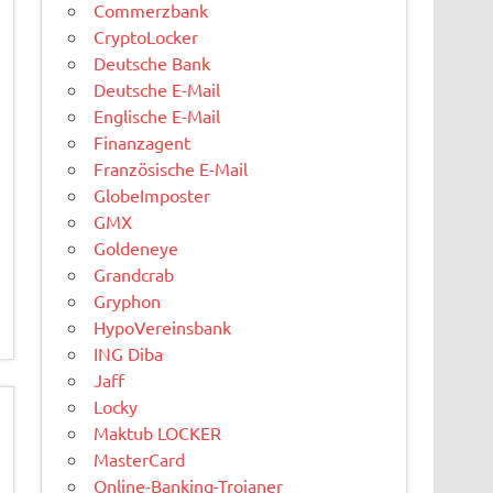
Commerzbank
CryptoLocker
Deutsche Bank
Deutsche E-Mail
Englische E-Mail
Finanzagent
Französische E-Mail
GlobeImposter
GMX
Goldeneye
Grandcrab
Gryphon
HypoVereinsbank
ING Diba
Jaff
Locky
Maktub LOCKER
MasterCard
Online-Banking-Trojaner