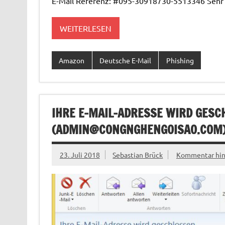
E-Mail Referenz: #095-30918730-5513346 Sehr g
WEITERLESEN
Amazon
Deutsche E-Mail
Phishing
IHRE E-MAIL-ADRESSE WIRD GES
(
ADMIN@CONGNGHENGOISAO.COM
23. Juli 2018
Sebastian Brück
Kommentar hin