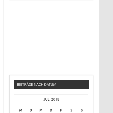
BEITRÄGE NACH DATUM
JULI 2018
M
D
M
D
F
S
S