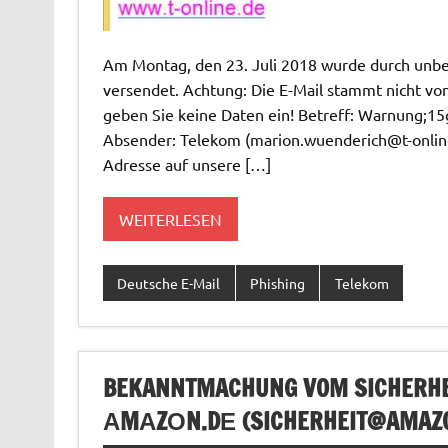
Am Montag, den 23. Juli 2018 wurde durch unbek
versendet. Achtung: Die E-Mail stammt nicht vo
geben Sie keine Daten ein! Betreff: Warnung;1
Absender: Telekom (
marion.wuenderich@t-onlin
Adresse auf unsere […]
WEITERLESEN
Deutsche E-Mail
Phishing
Telekom
BEKANNTMACHUNG VOM SICHERHEI
АMАZОN.DЕ (
SICHERHEIT@AMAZ