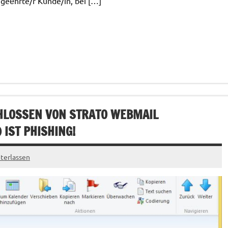
eеhrte/r Kunde/in, bei […]
CHLOSSEN VON STRATO WEBMAIL
) IST PHISHING!
terlassen