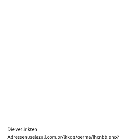
Die verlinkten
Adressenuselazuli.com.br/lkkgg/germa/jhcnbb.php?