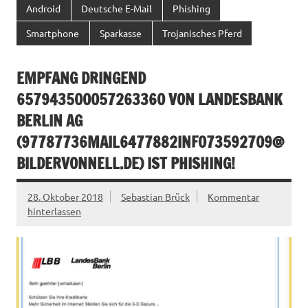
Android
Deutsche E-Mail
Phishing
Smartphone
Sparkasse
Trojanisches Pferd
EMPFANG DRINGEND
657943500057263360 VON LANDESBANK
BERLIN AG
(
97787736MAIL6477882INFO73592709@
BILDERVONNELL.DE
) IST PHISHING!
28. Oktober 2018
Sebastian Brück
Kommentar
hinterlassen