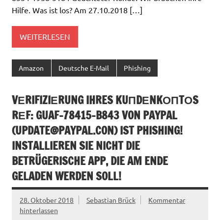
Hilfe. Was ist los? Am 27.10.2018 […]
WEITERLESEN
Amazon
Deutsche E-Mail
Phishing
VЕRIFIZIЕRUNG IHRES KUПDЕNKОПTОS
RЕF: GUAF-78415-B843 VON PAYPAL
(
UPDATE@PAYPAL.CON
) IST PHISHING!
INSTALLIEREN SIE NICHT DIE
BETRÜGERISCHE APP, DIE AM ENDE
GELADEN WERDEN SOLL!
28. Oktober 2018
Sebastian Brück
Kommentar
hinterlassen