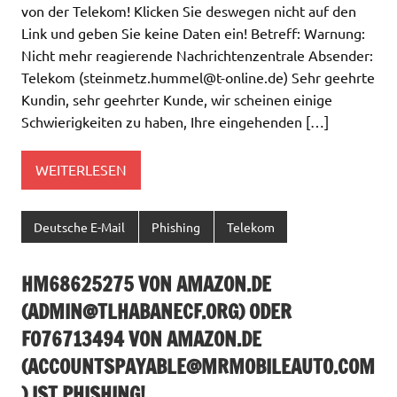
von der Telekom! Klicken Sie deswegen nicht auf den
Link und geben Sie keine Daten ein! Betreff: Warnung:
Nicht mehr reagierende Nachrichtenzentrale Absender:
Telekom (
steinmetz.hummel@t-online.de
) Sehr geehrte
Kundin, sehr geehrter Kunde, wir scheinen einige
Schwierigkeiten zu haben, Ihre eingehenden […]
WEITERLESEN
Deutsche E-Mail
Phishing
Telekom
HM68625275 VON AMAZON.DE
(
ADMIN@TLHABANECF.ORG
) ODER
FO76713494 VON AMAZON.DE
(
ACCOUNTSPAYABLE@MRMOBILEAUTO.COM
) IST PHISHING!