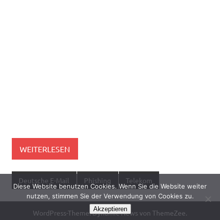
WEITERLESEN
Deutsche E-Mail
Phishing
Telekom
Diese Website benutzen Cookies. Wenn Sie die Website weiter
nutzen, stimmen Sie der Verwendung von Cookies zu.
Akzeptieren
WordPress-Theme: Dynamic News von ThemeZee.