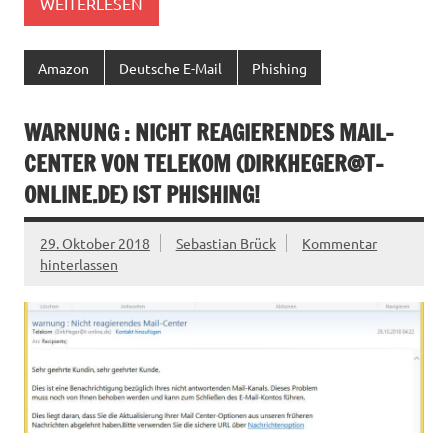
WEITERLESEN
Amazon
Deutsche E-Mail
Phishing
WARNUNG : NICHT REAGIERENDES MAIL-
CENTER VON TELEKOM (
DIRKHEGER@T-
ONLINE.DE
) IST PHISHING!
29. Oktober 2018
Sebastian Brück
Kommentar
hinterlassen