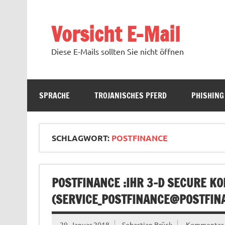
Zum
Inhalt
springen
Vorsicht E-Mail
Diese E-Mails sollten Sie nicht öffnen
SPRACHE
TROJANISCHES PFERD
PHISHING
SCHLAGWORT:
POSTFINANCE
POSTFINANCE :IHR 3-D SECURE K
(
SERVICE_POSTFINANCE@POSTFIN
29. Januar 2018
Sebastian Brück
Kommentar h