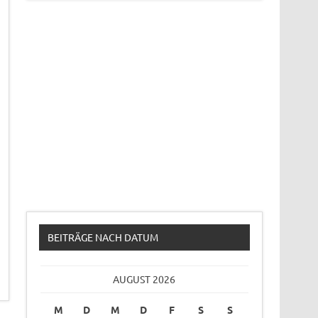
BEITRÄGE NACH DATUM
AUGUST 2026
M
D
M
D
F
S
S