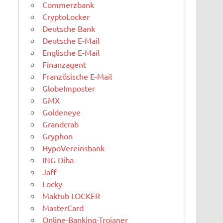
Commerzbank
CryptoLocker
Deutsche Bank
Deutsche E-Mail
Englische E-Mail
Finanzagent
Französische E-Mail
GlobeImposter
GMX
Goldeneye
Grandcrab
Gryphon
HypoVereinsbank
ING Diba
Jaff
Locky
Maktub LOCKER
MasterCard
Online-Banking-Trojaner