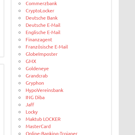
Commerzbank
CryptoLocker
Deutsche Bank
Deutsche E-Mail
Englische E-Mail
Finanzagent
Französische E-Mail
GlobeImposter
GMX
Goldeneye
Grandcrab
Gryphon
HypoVereinsbank
ING Diba
Jaff
Locky
Maktub LOCKER
MasterCard
Online-Banking-Trojaner