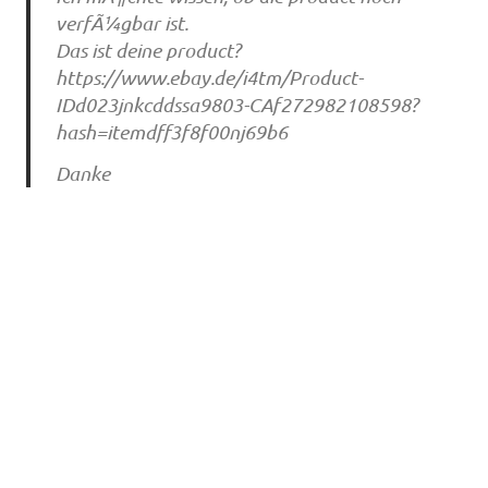
verfÃ¼gbar ist.
Das ist deine product?
https://www.ebay.de/i4tm/Product-
IDd023jnkcddssa9803-CAf272982108598?
hash=itemdff3f8f00nj69b6
Danke