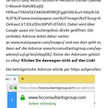
t=8&ved=0ahUKEwjQ-
NPKue7YAhVDLFAKHb4fDI0QFggtMAE&url=http%3A
%2F%2Fwww.masiqoqane.com%2Fimages%2F&usg=A
OvVaw2JrTJDLzfZm50PVFc0TAD3. Dabei wird über
Google quasi ein Suchergebnis direkt geöffnet. Die
verlinkte Adresse leitet daher weiter
an www.masiqoqane.com/images/ und von dort geht es
dann auf die Adresse www.hcconsultantsgroup.com/wp-
admin/css/cgi-bin/ebayDE/. Keine der Adressen gehört
zu eBay!
Klicken Sie deswegen nicht auf den Link!
Die betrügerische Adresse würde per https aufgerufen: