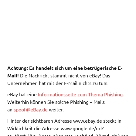
Achtung: Es handelt sich um eine betrügerische E-
Mail!
Die Nachricht stammt nicht von eBay! Das
Unternehmen hat mit der E-Mail nichts zu tun!
eBay hat eine
Informationsseite zum Thema Phishing
.
Weiterhin können Sie solche Phishing – Mails
an
spoof@eBay.de
weiter.
Hinter der sichtbaren Adresse www.ebay.de steckt in
Wirklichkeit die Adresse www.google.de/url?
sa=t&rct=j&q=&esrc=s&source=web&cd=2&cad=rja&uac