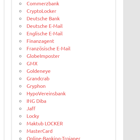
Commerzbank
CryptoLocker
Deutsche Bank
Deutsche E-Mail
Englische E-Mail
Finanzagent
Französische E-Mail
GlobeImposter
GMX
Goldeneye
Grandcrab
Gryphon
HypoVereinsbank
ING Diba
Jaff
Locky
Maktub LOCKER
MasterCard
Online-Banking-Trojaner