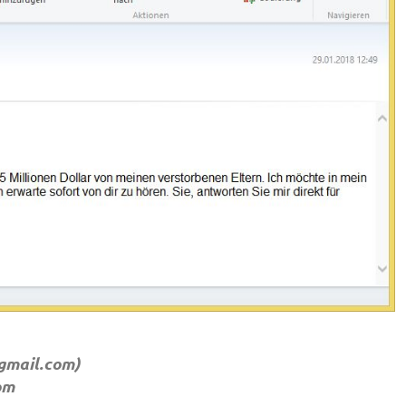
gmail.com
)
om