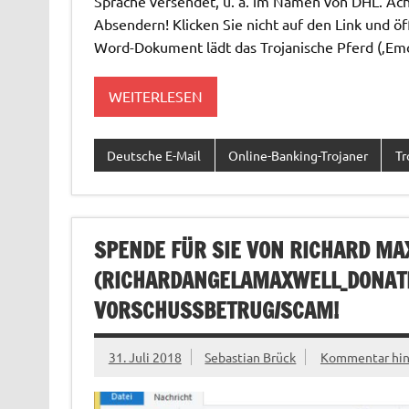
Sprache versendet, u. a. im Namen von DHL. Ac
Absendern! Klicken Sie nicht auf den Link und 
Word-Dokument lädt das Trojanische Pferd (‚Emot
WEITERLESEN
Deutsche E-Mail
Online-Banking-Trojaner
Tr
SPENDE FÜR SIE VON RICHARD M
(
RICHARDANGELAMAXWELL_DONAT
VORSCHUSSBETRUG/SCAM!
31. Juli 2018
Sebastian Brück
Kommentar hin