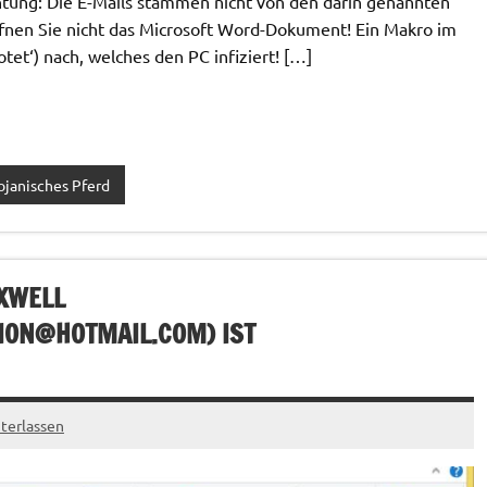
htung: Die E-Mails stammen nicht von den darin genannten
öffnen Sie nicht das Microsoft Word-Dokument! Ein Makro im
et‘) nach, welches den PC infiziert! […]
ojanisches Pferd
AXWELL
ION@HOTMAIL.COM
) IST
terlassen