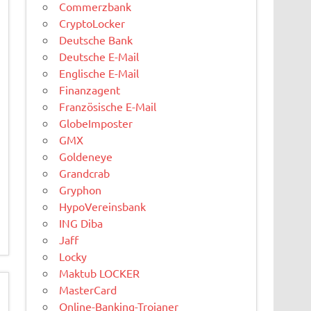
Commerzbank
CryptoLocker
Deutsche Bank
Deutsche E-Mail
Englische E-Mail
Finanzagent
Französische E-Mail
GlobeImposter
GMX
Goldeneye
Grandcrab
Gryphon
HypoVereinsbank
ING Diba
Jaff
Locky
Maktub LOCKER
MasterCard
Online-Banking-Trojaner