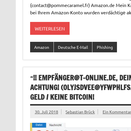
(
contact@pommecaramel.fr
) Amazon.de Mein K
bei Ihrem Amаzon-Konto wurden verdächtigе akti
WEITERLESEN
Amazon
Deutsche E-Mail
Phishing
~!! EMPFÄ
NGER@T-ONLINE.DE
, DE
ACHTUNG! (
OLYJSDVEE@YFWPHLFS
GELD / KEINE BITCOIN!
30. Juli 2018
Sebastian Brück
Ein Kommenta