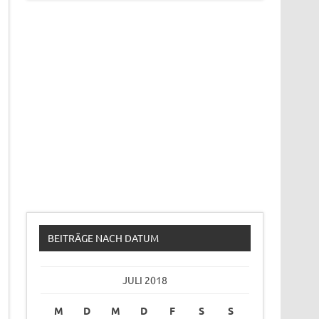
BEITRÄGE NACH DATUM
JULI 2018
M
D
M
D
F
S
S