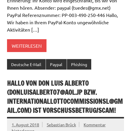
Erinnerung: Ihr Konto wird eingeschränkt, bis wir von
Ihnen hören. Absender: paypal (
tuedes@gmx.net
)
PayPal Referenznummer: PP-003-490-250-446 Hallo,
Wir haben in Ihrem PayPal-Konto ungewöhnliche
Aktivitäten […]
WEITERLESEN
Deutsche E-Mail
Paypal
Phishing
HALLO VON DON LUIS ALBERTO
(
DONLUISALBERTO7@AOL.JP
BZW.
INTERNATIONALLOTTOCOMMISSIONSL@GM
AIL.COM
) IST VORSCHUSSBETRUG/SCAM!
1. August 2018
Sebastian Brück
Kommentar
hinterlassen