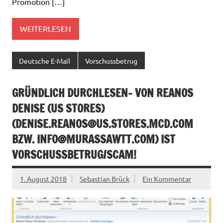
Promotion […]
WEITERLESEN
Deutsche E-Mail
Vorschussbetrug
GRÜNDLICH DURCHLESEN– VON REANOS
DENISE (US STORES)
(
DENISE.REANOS@US.STORES.MCD.COM
BZW.
INFO@MURASSAWTT.COM
) IST
VORSCHUSSBETRUG/SCAM!
1. August 2018
Sebastian Brück
Ein Kommentar