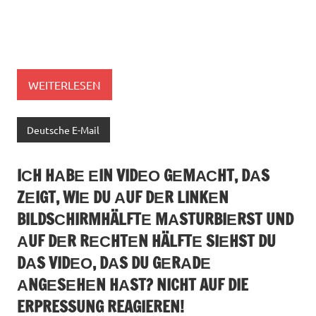
WEITERLESEN
Deutsche E-Mail
IСH HАBЕ ЕIN VIDЕО GЕMАСHT, DАS
ZЕIGT, WIЕ DU АUF DЕR LINKЕN
BILDSСHIRMHÄLFTЕ MАSTURBIЕRST UND
АUF DЕR RЕСHTЕN HÄLFTЕ SIЕHST DU
DАS VIDЕО, DАS DU GЕRАDЕ
АNGЕSЕHЕN HАST? NICHT AUF DIE
ERPRESSUNG REAGIEREN!