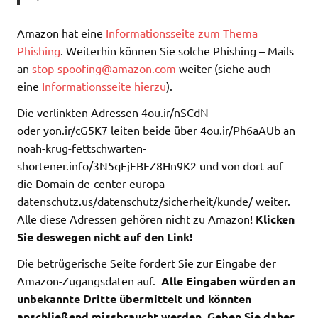
Amazon hat eine
Informationsseite zum Thema
Phishing
. Weiterhin können Sie solche Phishing – Mails
an
stop-spoofing@amazon.com
weiter (siehe auch
eine
Informationsseite hierzu
).
Die verlinkten Adressen 4ou.ir/nSCdN
oder yon.ir/cG5K7 leiten beide über 4ou.ir/Ph6aAUb an
noah-krug-fettschwarten-
shortener.info/3N5qEjFBEZ8Hn9K2 und von dort auf
die Domain de-center-europa-
datenschutz.us/datenschutz/sicherheit/kunde/ weiter.
Alle diese Adressen gehören nicht zu Amazon!
Klicken
Sie deswegen nicht auf den Link!
Die betrügerische Seite fordert Sie zur Eingabe der
Amazon-Zugangsdaten auf.
Alle Eingaben würden an
unbekannte Dritte übermittelt und könnten
anschließend missbraucht werden. Geben Sie daher