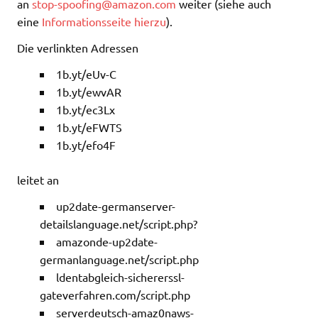
an
stop-spoofing@amazon.com
weiter (siehe auch
eine
Informationsseite hierzu
).
Die verlinkten Adressen
1b.yt/eUv-C
1b.yt/ewvAR
1b.yt/ec3Lx
1b.yt/eFWTS
1b.yt/efo4F
leitet an
up2date-germanserver-
detailslanguage.net/script.php?
amazonde-up2date-
germanlanguage.net/script.php
ldentabgleich-sichererssl-
gateverfahren.com/script.php
serverdeutsch-amaz0naws-