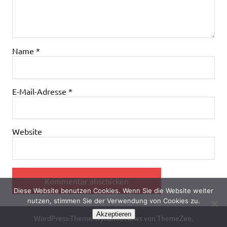
Name
*
E-Mail-Adresse
*
Website
Diese Website benutzen Cookies. Wenn Sie die Website weiter
nutzen, stimmen Sie der Verwendung von Cookies zu.
Akzeptieren
WordPress-Theme: Dynamic News von ThemeZee.