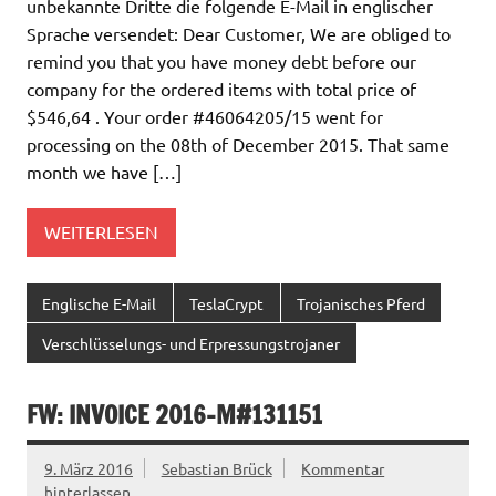
unbekannte Dritte die folgende E-Mail in englischer
Sprache versendet: Dear Customer, We are obliged to
remind you that you have money debt before our
company for the ordered items with total price of
$546,64 . Your order #46064205/15 went for
processing on the 08th of December 2015. That same
month we have […]
WEITERLESEN
Englische E-Mail
TeslaCrypt
Trojanisches Pferd
Verschlüsselungs- und Erpressungstrojaner
FW: INVOICE 2016-M#131151
9. März 2016
Sebastian Brück
Kommentar
hinterlassen