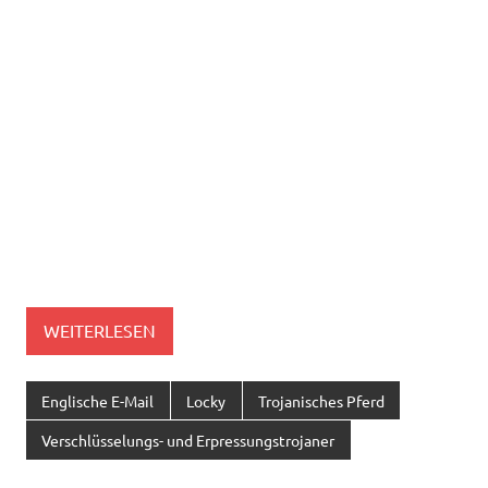
WEITERLESEN
Englische E-Mail
Locky
Trojanisches Pferd
Verschlüsselungs- und Erpressungstrojaner