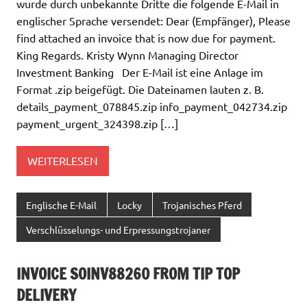
wurde durch unbekannte Dritte die folgende E-Mail in
englischer Sprache versendet: Dear (Empfänger), Please
find attached an invoice that is now due for payment.
King Regards. Kristy Wynn Managing Director
Investment Banking Der E-Mail ist eine Anlage im
Format .zip beigefügt. Die Dateinamen lauten z. B.
details_payment_078845.zip info_payment_042734.zip
payment_urgent_324398.zip […]
WEITERLESEN
Englische E-Mail
Locky
Trojanisches Pferd
Verschlüsselungs- und Erpressungstrojaner
INVOICE SOINV88260 FROM TIP TOP
DELIVERY