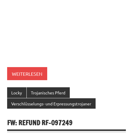
WEITERLESEN
Locky
Trojanisches Pferd
Verschlüsselungs- und Erpressungstrojaner
FW: REFUND RF-097249