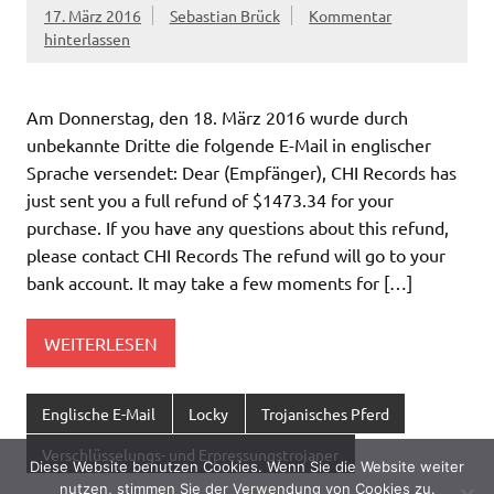
17. März 2016
Sebastian Brück
Kommentar
hinterlassen
Am Donnerstag, den 18. März 2016 wurde durch
unbekannte Dritte die folgende E-Mail in englischer
Sprache versendet: Dear (Empfänger), CHI Records has
just sent you a full refund of $1473.34 for your
purchase. If you have any questions about this refund,
please contact CHI Records The refund will go to your
bank account. It may take a few moments for […]
WEITERLESEN
Englische E-Mail
Locky
Trojanisches Pferd
Verschlüsselungs- und Erpressungstrojaner
Diese Website benutzen Cookies. Wenn Sie die Website weiter
nutzen, stimmen Sie der Verwendung von Cookies zu.