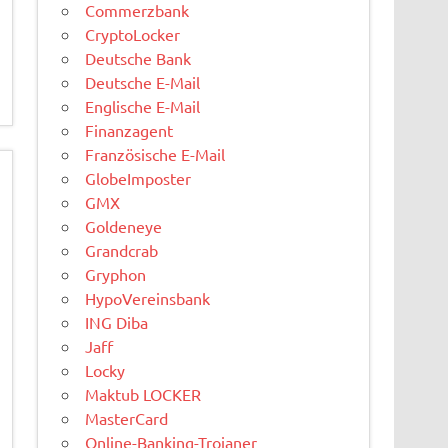
Commerzbank
CryptoLocker
Deutsche Bank
Deutsche E-Mail
Englische E-Mail
Finanzagent
Französische E-Mail
GlobeImposter
GMX
Goldeneye
Grandcrab
Gryphon
HypoVereinsbank
ING Diba
Jaff
Locky
Maktub LOCKER
MasterCard
Online-Banking-Trojaner