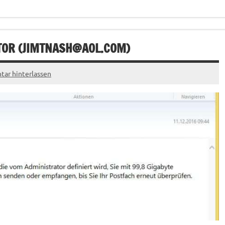
OR (
JIMTNASH@AOL.COM
)
ar hinterlassen