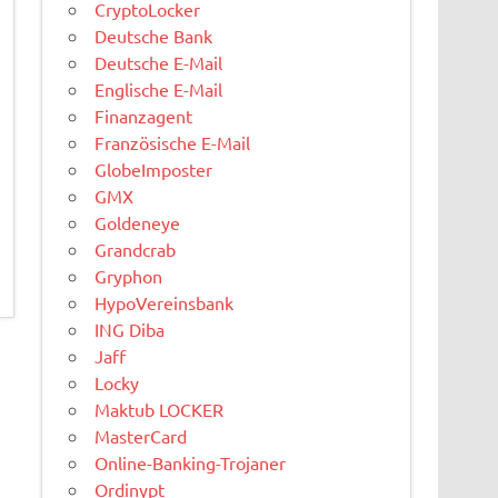
CryptoLocker
Deutsche Bank
Deutsche E-Mail
Englische E-Mail
Finanzagent
Französische E-Mail
GlobeImposter
GMX
Goldeneye
Grandcrab
Gryphon
HypoVereinsbank
ING Diba
Jaff
Locky
Maktub LOCKER
MasterCard
Online-Banking-Trojaner
Ordinypt