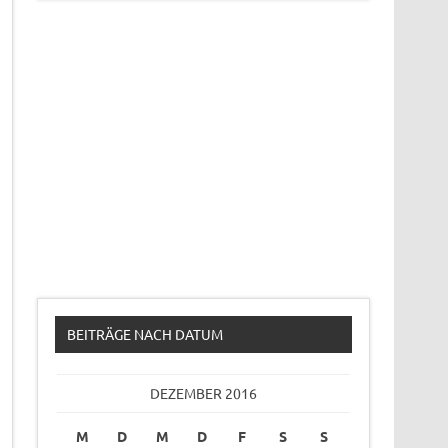
BEITRÄGE NACH DATUM
DEZEMBER 2016
M
D
M
D
F
S
S