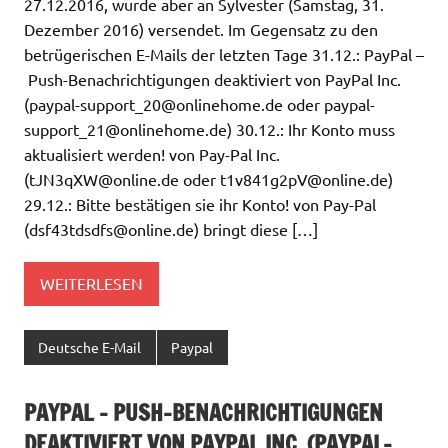
27.12.2016, wurde aber an Sylvester (Samstag, 31.
Dezember 2016) versendet. Im Gegensatz zu den
betrügerischen E-Mails der letzten Tage 31.12.: PayPal –
Push-Benachrichtigungen deaktiviert von PayPal Inc.
(
paypal-support_20@onlinehome.de
oder
paypal-
support_21@onlinehome.de
) 30.12.: Ihr Konto muss
aktualisiert werden! von Pay-Pal Inc.
(
tJN3qXW@online.de
oder
t1v841g2pV@online.de
)
29.12.: Bitte bestätigen sie ihr Konto! von Pay-Pal
(
dsf43tdsdfs@online.de
) bringt diese […]
WEITERLESEN
Deutsche E-Mail
Paypal
PAYPAL – PUSH-BENACHRICHTIGUNGEN
DEAKTIVIERT VON PAYPAL INC. (
PAYPAL-