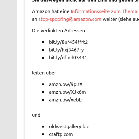
Amazon hat eine
Informationsseite zum Thema 
an
stop-spoofing@amazon.com
weiter (siehe au
Die verlinkten Adressen
bit.ly/8uf454ffrt2
bit.ly/hxj3467ry
bit.ly/dfjnd03431
leiten über
amzn.pw/9plrX
amzn.pw/XJk6m
amzn.pw/xebLi
und
oldwestgallery.biz
csaftp.com