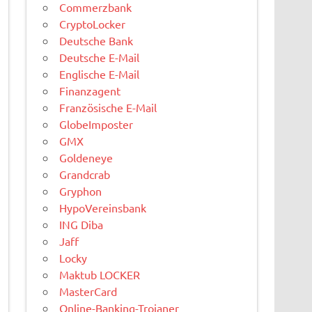
Commerzbank
CryptoLocker
Deutsche Bank
Deutsche E-Mail
Englische E-Mail
Finanzagent
Französische E-Mail
GlobeImposter
GMX
Goldeneye
Grandcrab
Gryphon
HypoVereinsbank
ING Diba
Jaff
Locky
Maktub LOCKER
MasterCard
Online-Banking-Trojaner