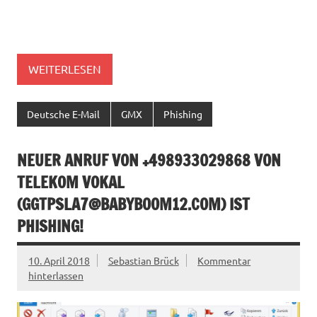
WEITERLESEN
Deutsche E-Mail
GMX
Phishing
NEUER ANRUF VON +498933029868 VON
TELEKOM VOKAL
(
GGTPSLA7@BABYBOOM12.COM
) IST
PHISHING!
10. April 2018
Sebastian Brück
Kommentar
hinterlassen