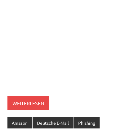
WEITERLESEN
Amazon
Deutsche E-Mail
Phishing