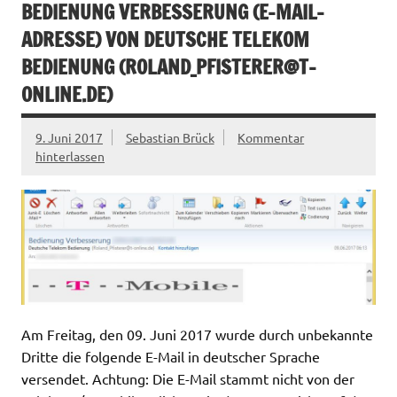
BEDIENUNG VERBESSERUNG (E-MAIL-
ADRESSE) VON DEUTSCHE TELEKOM
BEDIENUNG (
ROLAND_PFISTERER@T-
ONLINE.DE
)
9. Juni 2017
Sebastian Brück
Kommentar
hinterlassen
Am Freitag, den 09. Juni 2017 wurde durch unbekannte
Dritte die folgende E-Mail in deutscher Sprache
versendet. Achtung: Die E-Mail stammt nicht von der