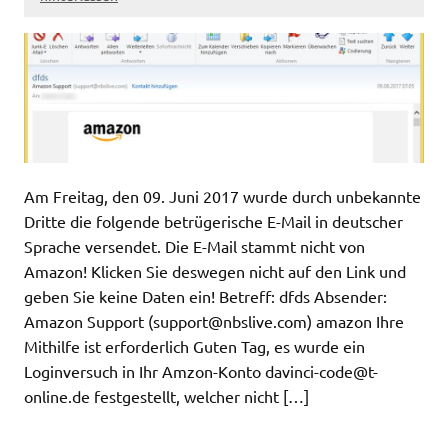
Am Freitag, den 09. Juni 2017 wurde durch unbekannte
Dritte die folgende betrügerische E-Mail in deutscher
Sprache versendet. Die E-Mail stammt nicht von
Amazon! Klicken Sie deswegen nicht auf den Link und
geben Sie keine Daten ein! Betreff: dfds Absender:
Amazon Support (
support@nbslive.com
) amazon Ihre
Mithilfe ist erforderlich Guten Tag, es wurde ein
Loginversuch in Ihr Amzon-Konto
davinci-code@t-
online.de
festgestellt, welcher nicht […]