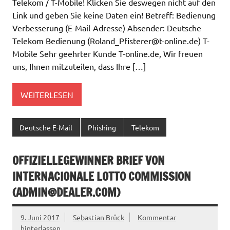
Telekom / T-Mobile! Klicken Sie deswegen nicht auf den
Link und geben Sie keine Daten ein! Betreff: Bedienung
Verbesserung (E-Mail-Adresse) Absender: Deutsche
Telekom Bedienung (
Roland_Pfisterer@t-online.de
) T-
Mobile Sehr geehrter Kunde T-online.de, Wir freuen
uns, Ihnen mitzuteilen, dass Ihre […]
WEITERLESEN
Deutsche E-Mail
Phishing
Telekom
OFFIZIELLEGEWINNER BRIEF VON
INTERNACIONALE LOTTO COMMISSION
(
ADMIN@DEALER.COM
)
9. Juni 2017
Sebastian Brück
Kommentar
hinterlassen