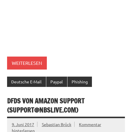
WEITERLESEN
Deutsche E-Mail
Paypal
Phishing
DFDS VON AMAZON SUPPORT
(
SUPPORT@NBSLIVE.COM
)
9. Juni 2017
Sebastian Brück
Kommentar
hinterlassen