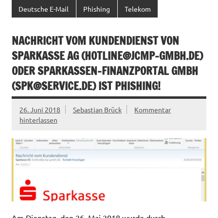
Deutsche E-Mail
Phishing
Telekom
NACHRICHT VOM KUNDENDIENST VON
SPARKASSE AG (
HOTLINE@JCMP-GMBH.DE
)
ODER SPARKASSEN-FINANZPORTAL GMBH
(
SPK@SERVICE.DE
) IST PHISHING!
26. Juni 2018
Sebastian Brück
Kommentar
hinterlassen
Am Dienstag, den 26. Mai 2018 wurde durch