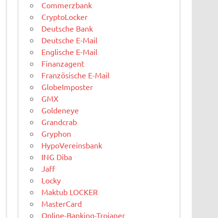
Commerzbank
CryptoLocker
Deutsche Bank
Deutsche E-Mail
Englische E-Mail
Finanzagent
Französische E-Mail
GlobeImposter
GMX
Goldeneye
Grandcrab
Gryphon
HypoVereinsbank
ING Diba
Jaff
Locky
Maktub LOCKER
MasterCard
Online-Banking-Trojaner