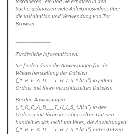
installieren“ ein und Sie erhalten in den
Suchergebnossen viele Anleitungsvideos über
die Installation und Verwendung von Tor
Browser.
————————————————————
——————–
Zusätzliche Informationen:
Sie finden dann die Anweisungen für die
Wiederherstellung der Dateien
(„*_R_E_A_D___T_H_I_S_*.hta“) in jedem
Ordner mit Ihren verschlüsselten Dateien.
Bei den Anweisungen
(„*_R_E_A_D___T_H_I_S_*.hta“) in den
Ordnern mit Ihren verschlüsselten Dateien
handelt es sich nicht um Viren, die Anweisungen
(„*_R_E_A_D___T_H_I_S_*.hta“) unterstützen