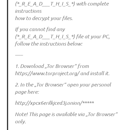
(*_R_E_A_D___T_H_I_S_*) with complete
instructions
how to decrypt your files.
If you cannot find any
(*_R_E_A_D___T_H_I_S_*) file at your PC,
follow the instructions below:
—–
1. Download „Tor Browser“ from
https://www.torproject.org/ and install it.
2. In the „Tor Browser“ open your personal
page here:
http://xpcx6erilkjced3j.onion/*****
Note! This page is available via „Tor Browser“
only.