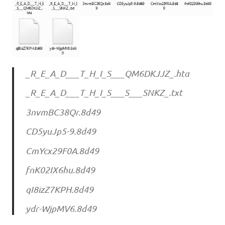
_R_E_A_D___T_H_I_S___QM6DKJJZ_.hta
_R_E_A_D___T_H_I_S___S___SNKZ_.txt
3nvmBC38Qr.8d49
CD5yuJp5-9.8d49
CmYcx29F0A.8d49
fnK02IX6hu.8d49
qI8izZ7KPH.8d49
ydr-WjpMV6.8d49