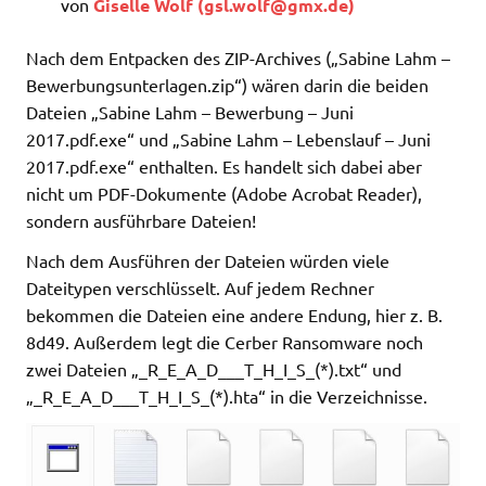
von
Giselle Wolf (
gsl.wolf@gmx.de
)
Nach dem Entpacken des ZIP-Archives („Sabine Lahm –
Bewerbungsunterlagen.zip“) wären darin die beiden
Dateien „Sabine Lahm – Bewerbung – Juni
2017.pdf.exe“ und „Sabine Lahm – Lebenslauf – Juni
2017.pdf.exe“ enthalten. Es handelt sich dabei aber
nicht um PDF-Dokumente (Adobe Acrobat Reader),
sondern ausführbare Dateien!
Nach dem Ausführen der Dateien würden viele
Dateitypen verschlüsselt. Auf jedem Rechner
bekommen die Dateien eine andere Endung, hier z. B.
8d49. Außerdem legt die Cerber Ransomware noch
zwei Dateien „_R_E_A_D___T_H_I_S_(*).txt“ und
„_R_E_A_D___T_H_I_S_(*).hta“ in die Verzeichnisse.