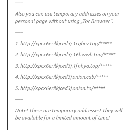
—–
Also you can use temporary addresses on your
personal page without using „Tor Browser“.
—–
1. http://xpcx6erilkjced3j.1cgbcv.top/*****
2. http://xpcx6erilkjced3j.16hwwh.top/*****
3. http://xpcx6erilkjced3j.1fnhyq.top/*****
4. http://xpcx6erilkjced3j.onion.cab/*****
5. http://xpcx6erilkjced3j.onion.to/*****
—–
Note! These are temporary addresses! They will
be available for a limited amount of time!
—–